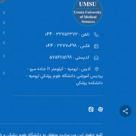
تلفن :
32752372 - 044
فکس :
32770698 - 044
کدپستی :
5756115198
آدرس :
ارومیه - کیلومتر 11 جاده سرو -
پردیس آموزشی دانشگاه علوم پزشکی ارومیه -
دانشکده پزشکی
کلیه حقوق این وب سایت متعلق به دانشگاه علوم پزشکی و خد