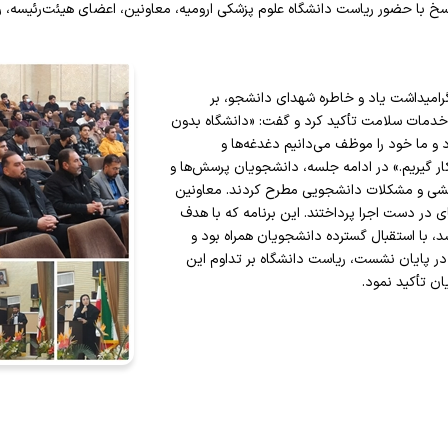
و، جلسه پرسش و پاسخ با حضور ریاست دانشگاه علوم پزشکی ارومیه، معاونین، اعضای هیئت‌
دهای اعتباربخشی
پژوهشی دانشکده
گروههای علوم پایه
کمیته تحقیقات دانشکده
کمیته ارزیابی پیشرفت تحصیلی
پنل ها و کارگاهها
گروههای آموزشی کارشناسی ارشد
ب
دستورالعمل نگارش و 
جامع اعتباربخشی
گروههای علوم بالینی
سرپرست کمیته تحقیقات
کمیته نقل و انتقالات
گروههای آموزشی دستیاری
معاونان پژوهشی گروه
ف
امیداشت یاد و خاطره شهدای دانشجو، بر
خدمات سلامت تأکید کرد و گفت: «دانشگاه بدون
 و ما خود را موظف می‌دانیم دغدغه‌ها و
کار گیریم.» در ادامه جلسه، دانشجویان پرسش‌ها و
ژوهشی و مشکلات دانشجویی مطرح کردند. معاونین
ی در دست اجرا پرداختند. این برنامه که با هدف
د، با استقبال گسترده دانشجویان همراه بود و
در پایان نشست، ریاست دانشگاه بر تداوم این
ن تأکید نمود.