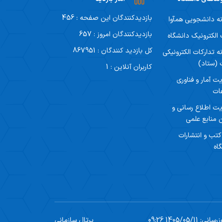
بازدیدکنندگان این صفحه : 456
ه دانشجویی همآوا
بازدیدکنندگان امروز : 657
لکترونیک دانشگاه
کل بازدید کنندگان : 867951
ه تدارکات الکترونیکی
 (ستاد)
کاربران آنلاین : 1
ت آمار و فناوری
ات
ت اطلاع رسانی و
 منابع علمی
 کتب و انتشارات
اه
1405/05/11 09:26
پرتال سازمانی