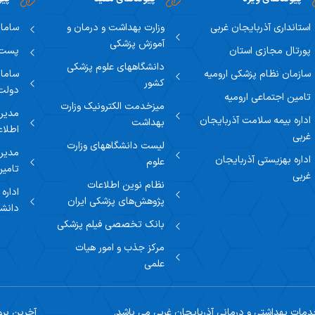
استانداری آذربایجان غربی
وزارت بهداشت و درمان و
سامان
آموزش پزشکی
پورتال مجازی استان
پست ا
دانشگاههای علوم پزشکی
سازمان نظام پزشکی ارومیه
سامان
کشور
دولت
تامین اجتماعی ارومیه
میزخدمت الکترونیک وزارت
مدیری
اداره بیمه سلامت آذربایجان
بهداشت
اطلاع
غربی
لیست دانشگاههای وزارت
مدیری
اداره بهزیستی آذربایجان
علوم
تامین
غربی
نظام نوین اطلاعات
اداره
پژوهش‌های پزشکی ایران
دانشگ
بانک تخصصی فیلم پزشکی
مرکز جذب و امور هیات
علمی
مات بهداشتی و درمانی آذربایجان غربی می باشد.
آخرین بروزرسانی: 