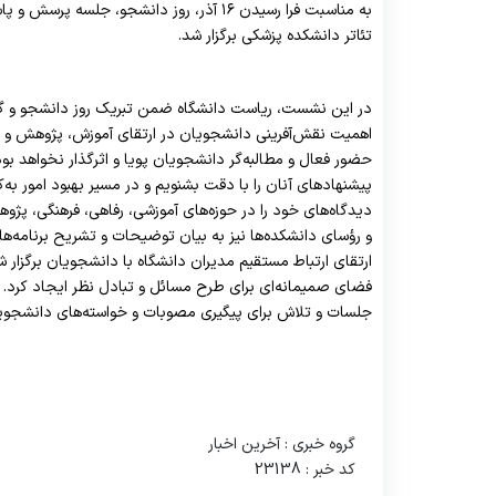
به مناسبت فرا رسیدن ۱۶ آذر، روز دانشج
یته ها
مسئول روابط عمومی
بسته های آموزشی
مسئول IT
مسئول واحد
استاندار
شورای 
تئاتر دانشکده پزشکی برگزار شد.
ح درس و طرح دوره
تدارکات
پادکست های آموزشی
کارشناسان IT
کارشناسان واحد
راهنمای 
در این نشست، ریاست دانشگاه ضمن تبریک روز دانشجو و گر
اهمیت نقش‌آفرینی دانشجویان در ارتقای آموزش، پژوهش و 
حضور فعال و مطالبه‌گر دانشجویان پویا و اثرگذار نخواهد بود
پیشنهادهای آنان را با دقت بشنویم و در مسیر بهبود امور به‌
دیدگاه‌های خود را در حوزه‌های آموزشی، رفاهی، فرهنگی، پ
و رؤسای دانشکده‌ها نیز به بیان توضیحات و تشریح برنامه‌ها
ارتقای ارتباط مستقیم مدیران دانشگاه با دانشجویان برگزار ش
فضای صمیمانه‌ای برای طرح مسائل و تبادل نظر ایجاد کرد. 
جلسات و تلاش برای پیگیری مصوبات و خواسته‌های دانشجویا
گروه خبری :
آخرین اخبار
کد خبر :
23138