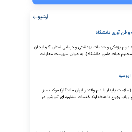
آرشیو
 فن آوری دانشگاه
 علوم پزشکی و خدمات بهداشتی و درمانی استان آذربایجان
محترم هیات علمی دانشگاه)، به عنوان سرپرست معاونت
ارومیه
مت پایدار با علم واقتدار ایران ماندگار) موکب میز
ارباب رجوع با هدف ارئه خدمات مشاوره ای آموزشی در
تاریخ ۲۸ اردیبهشت ماه سال جاری در خیابان امام از ساعت ۲۰/۳۰لغایت تا ساعت۲۲ برگزار شد،دراین
زمون های پایانی نیمسال تحصیلی جاری به دانشجویان
کی)