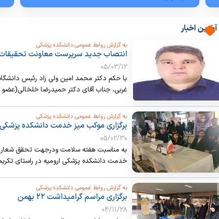
روانپزشکی
آخرین اخبار
طب اورژانس
عفونی و پوست
به گزارش روابط عمومی دانشکده پزشکی
انتصاب جدید سرپرست معاونت تحقیقات و
قلب و عروق
05/03/12
کودکان
با حکم دکتر محمد امین ولی زاد رئیس دانشگاه
غربی، جناب آقای دکتر حمیدرضا خلخالی(عضو 
گوش، حلق، بینی
تحقیقات و فن آوری دانشگاه منصوب گردید.
نورولوژی
به گزارش روابط عمومی دانشکده پزشکی
برگزاری موکب میز خدمت دانشکده پزشکی 
05/02/30
به مناسبت هفته سلامت ودرجهت تحقق شعار (سلا
خدمت دانشکده پزشکی ارومیه در راستای تکریم 
موکب پاسخگویی در خصوص آزمون دستیاری و آ
به گزارش روابط عمومی دانشکده پزشکی
ومراجعین ارئه شد. (روابط عمومی دانشکده پزش
برگزاری مراسم گرامیداشت ۲۲ بهمن
04/11/28