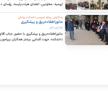
ارومیه، معاونین، اعضای هیئت‌رئیسه، رؤسای دا
دانشکده پزشکی برگزار شد.
ّبه گزارش روابط عمومی دانشکده پزشکی
مانوراطفاءحریق و پیشگیری
04/08/26
مانوراطفاءحریق و پیشگیری با حضور جناب آقای
دانشکده، جهت آشنایی بیشتر همکاران پیرامو
آتش خاموش کن برگزار گردید.