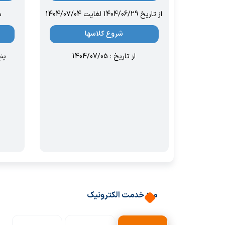
از تاریخ 1404/06/29 لغایت 1404/07/04
د
شروع کلاسها
از تاریخ : 1404/07/05
پن
میز خدمت الکترونیک