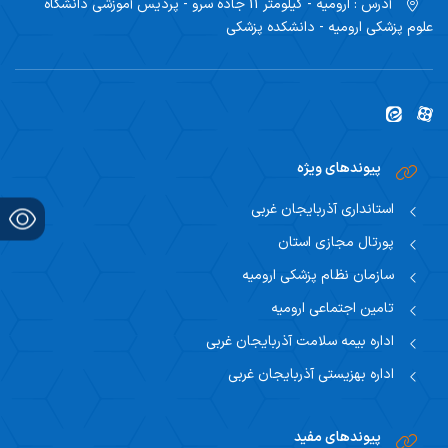
آدرس :
ارومیه - کیلومتر 11 جاده سرو - پردیس آموزشی دانشگاه
اساتید مشاور
مرکز تحقیقاتی نوروفیزیولوژی
راهنمای جامع اعتباربخشی
علوم پزشکی ارومیه - دانشکده پزشکی
مسئول اساتید مشاور
اساتید
راهنمای جامع اعتباربخشی
استاد مشاور
سیاست های حمایتی پژوهشی
تقویم آموزشی
فرم ها و فرایند های پژوهشی
پیوندهای ویژه
تقویم دانشگاهی
استانداری آذربایجان غربی
برنامه هفتگی
پورتال مجازی استان
سازمان نظام پزشکی ارومیه
تامین اجتماعی ارومیه
اداره بیمه سلامت آذربایجان غربی
اداره بهزیستی آذربایجان غربی
پیوندهای مفید