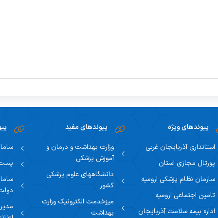
ی
م دانشگاهی
دهای اعتباربخشی
پژوهشی دانشکده
کمیته ارزیابی پیشرفت تحصیلی
پنل ها و کارگاهها
مه هفتگی
جامع اعتباربخشی
کمیته نقل و انتقالات
پیوندهای ویژه
پیوندهای مفید
پیو
استانداری آذربایجان غربی
وزارت بهداشت و درمان و
سامان
آموزش پزشکی
پورتال مجازی استان
پست ا
دانشگاههای علوم پزشکی
سازمان نظام پزشکی ارومیه
سامان
کشور
دولت
تامین اجتماعی ارومیه
میزخدمت الکترونیک وزارت
مدیری
اداره بیمه سلامت آذربایجان
بهداشت
اطلاع