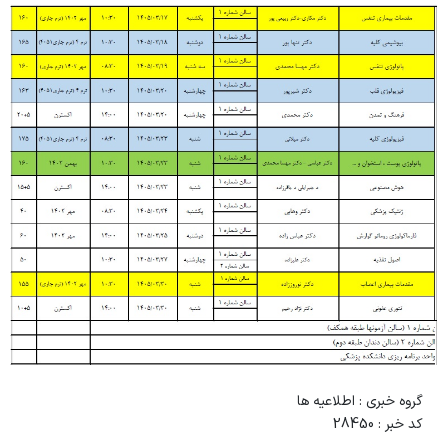
اساتید مشاور
مرکز تحقیقاتی نوروفیزیولوژی
راهنمای جامع اعتباربخشی
مسئول اساتید مشاور
اساتید
راهنمای جامع اعتباربخشی
استاد مشاور
سیاست های حمایتی پژوهشی
تقویم آموزشی
فرم ها و فرایند های پژوهشی
تقویم دانشگاهی
برنامه هفتگی
گروه خبری :
اطلاعیه ها
کد خبر :
28450