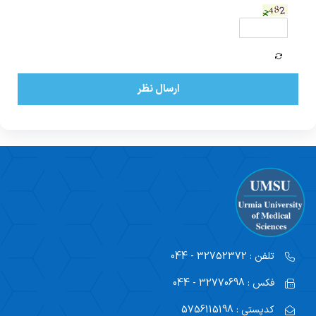
ارسال نظر
تلفن :
32752372 - 044
فکس :
32770698 - 044
کدپستی :
5756115198