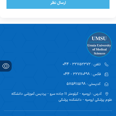
ارسال نظر
تلفن :
32752372 - 044
فکس :
32770698 - 044
کدپستی :
5756115198
آدرس :
ارومیه - کیلومتر 11 جاده سرو - پردیس آموزشی دانشگاه
علوم پزشکی ارومیه - دانشکده پزشکی