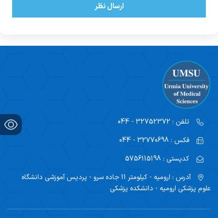
ارسال نظر
تلفن :
32752372 - 044
فکس :
32770698 - 044
کدپستی :
5756115198
آدرس :
ارومیه - کیلومتر 11 جاده سرو - پردیس آموزشی دانشگاه
علوم پزشکی ارومیه - دانشکده پزشکی