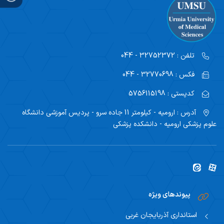
تلفن :
32752372 - 044
فکس :
32770698 - 044
کدپستی :
5756115198
آدرس :
ارومیه - کیلومتر 11 جاده سرو - پردیس آموزشی دانشگاه
علوم پزشکی ارومیه - دانشکده پزشکی
پیوندهای ویژه
استانداری آذربایجان غربی