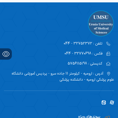
تلفن :
32752372 - 044
فکس :
32770698 - 044
کدپستی :
5756115198
آدرس :
ارومیه - کیلومتر 11 جاده سرو - پردیس آموزشی دانشگاه
علوم پزشکی ارومیه - دانشکده پزشکی
پیوندهای ویژه