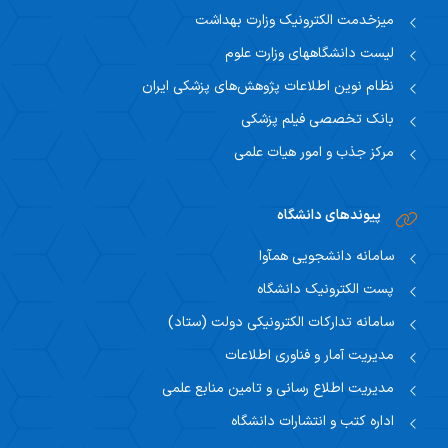
اساتید مشاور
میزخدمت الکترونیک وزارت بهداشت
مرکز تحقیقاتی نوروفیزیولوژی
راهنمای جامع اعتباربخشی
مسئول اساتید مشاور
لیست دانشگاههای وزارت علوم
اساتید
راهنمای جامع اعتباربخشی
نظام نوین اطلاعات پژوهش‌های پزشکی ایران
استاد مشاور
سیاست های حمایتی پژوهشی
بانک تخصصی فیلم پزشکی
تقویم آموزشی
فرم ها و فرایند های پژوهشی
مرکز جذب و امور هیات علمی
تقویم دانشگاهی
برنامه هفتگی
پیوندهای دانشگاه
سامانه دانشجویی همآوا
پست الکترونیک دانشگاه
سامانه تدارکات الکترونیکی دولت (ستاد)
مدیریت آمار و فناوری اطلاعات
مدیریت اطلاع رسانی و تامین منابع علمی
اداره کتب و انتشارات دانشگاه