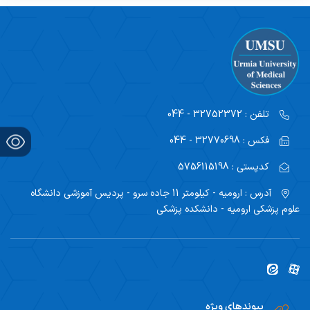
تلفن :
32752372 - 044
فکس :
32770698 - 044
کدپستی :
5756115198
آدرس :
ارومیه - کیلومتر 11 جاده سرو - پردیس آموزشی دانشگاه
علوم پزشکی ارومیه - دانشکده پزشکی
پیوندهای ویژه