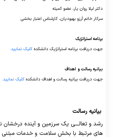
ده
یته ها
گروههای آموزشی کارشناسی ارشد
مسئول روابط عمومی
برنامه هفتگی
بسته های آموزشی
دستورالعمل نگارش و نحوه تنظیم پایان نامه
مسئول واحد
سیاست های حمایتی پژوهش
تقوی
استاندار
شورای 
دکتر لیلا روان یار، عضو کمیته
سرکار خانم آرزو بهبودیان، کارشناس اعتبار بخشی
ات
ح درس و طرح دوره
گروههای آموزشی دستیاری
تدارکات
معاونان پژوهشی گروه ها
پادکست های آموزشی
فرآیندهای آموزشی
کارشناسان واحد
فرم ها و فرایند های پژوهشی
برنا
راهنمای 
برنامه استراتژیک
جهت دریافت برنامه استراتژیک دانشکده
کلیک نمایید.
بیانیه رسالت و اهداف
جهت دریافت بیانیه رسالت و اهداف دانشکده
کلیک نمایید.
بیانیه رسالت
رشد و تعالـــی یک سرزمین و آینده درخشان 
های مرتبط با بخش سلامت و خدمات مبتنی بر ن