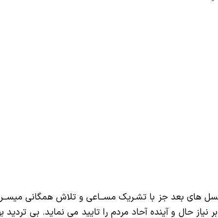
ی
م دانشگاهی
دهای اعتباربخشی
پژوهشی دانشکده
کمیته ارزیابی پیشرفت تحصیلی
پنل ها و کارگاهها
مه هفتگی
جامع اعتباربخشی
کمیته نقل و انتقالات
نسل های بعد جز با تشـریک مســاعی و تلاش همگانی میســ
یاز حال و آینده آحاد مردم را تایید می نماید. بی تردید