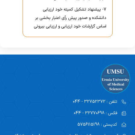
اساتید مشاور
مرکز تحقیقاتی نوروفیزیولوژی
راهنمای جامع اعتباربخشی
7- پیشنهاد تشکیل کمیته خود ارزیابی
مسئول اساتید مشاور
دانشکده و صدور پیش رأی اعتبار بخشی بر
اساتید
راهنمای جامع اعتباربخشی
اساس گزارشات خود ارزیابی و ارزیابی بیرونی
استاد مشاور
سیاست های حمایتی پژوهشی
تقویم آموزشی
فرم ها و فرایند های پژوهشی
تقویم دانشگاهی
برنامه هفتگی
تلفن :
32752372 - 044
فکس :
32770698 - 044
کدپستی :
5756115198