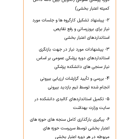
امور مالی
کمیته ها
گروههای آموزشی دستیاری
کمیته اعتبار بخشی)
برنامه یکساله
کوریکولوم های آموزشی
مسئول واحد
کمیته تطبیق واحدهای درسی
گروههای آموزشی فلوشیب
2- پیشنهاد تشکیل کارگروه ها و جلسات مورد
برنامه های اجرا شده
logbook
کارشناسان واحد
کمیته منتخب علوم پایه
نیاز برای بروزرسانی و رفع نقایص
Ph.D
شوراهای پژوهشی دانشکده
بسته های آموزشی
استانداردهای اعتبار بخشی
کارکنان
کمیته منتخب علوم بالینی
مدیریت امور هیات علمی
شورای پژوهشی علوم پایه
پادکست های آموزشی
3- پیشنهادات مورد نیاز در جهت بازنگری
کمیته ترفیع پایه
برنامه درسی و آموزشی
استانداردهای دوره پزشکی عمومی بر اساس
شورای پژوهشی علوم بالینی
اعتباربخشی
کمیته برنامه ریزی درسی
نیاز سنجی های دانشکده پزشکی
برنامه آموزشی پزشکی عمومی
دستورالعمل نگارش و نحوه تنظیم پایان نامه
رئیس اعتباربخشی
کمیته ارزیابی پیشرفت تحصیلی
4- بررسی و تأیید گزارشات ارزیابی بیرونی
نیمرخ 7 ساله پزشکی عمومی
معاونان پژوهشی گروه ها
دبیراعتباربخشی
انجام شده توسط تیم بازدید بیرونی
کمیته نقل و انتقالات
برنامه هفتگی
اطلاعات پژوهشی و آماری
کارشناس مسئول
5- تکمیل استانداردهای کالبدی دانشکده در
کمیته نظارت بر اجرای آزمونها
فرآیندهای آموزشی
سایت وزارت بهداشت
اولویت های پژوهشی دانشگاه
اعضای کارگروه های اعتباربخشی
استعدادهای درخشان
6- پیگیری بارگذاری کامل سنجه های حوزه های
پایان نامه های مصوب دانشکده
آیین نامه اعتباربخشی
اعتبار بخشی توسط سرپرست حوزه های
آزمونها
مرکزتحقیقاتی سلولی ومولکولی
استانداردهای اعتباربخشی
مربوطه در هر دوره اعتبار بخشی