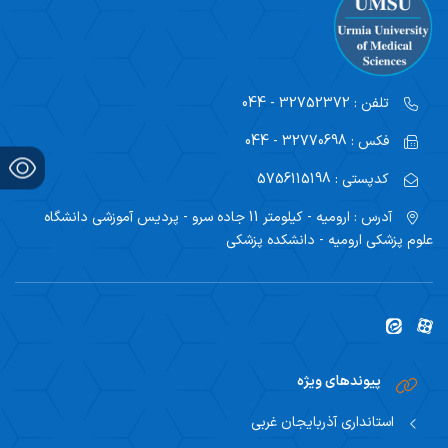
تلفن :
32752372 - 044
فکس :
32770698 - 044
کدپستی :
5756115198
آدرس :
ارومیه - کیلومتر 11 جاده سرو - پردیس آموزشی دانشگاه
علوم پزشکی ارومیه - دانشکده پزشکی
پیوندهای ویژه
استانداری آذربایجان غربی