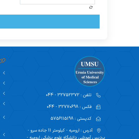
تلفن :
32752372 - 044
فکس :
32770698 - 044
کدپستی :
5756115198
آدرس :
ارومیه - کیلومتر 11 جاده سرو -
پردیس آموزشی دانشگاه علوم پزشکی ارومیه -