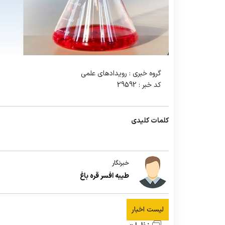
گروه خبری :
رویدادهای علمی
کد خبر :
29592
کلمات کلیدی
خبرنگار
طیبه افسر قره باغ
لیست اخبار