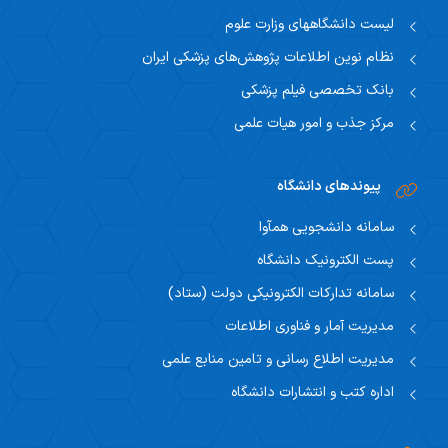
اساتید مشاور
مرکز تحقیقاتی نوروفیزیولوژی
لیست دانشگاههای وزارت علوم
راهنمای جامع اعتباربخشی
مسئول اساتید مشاور
نظام نوین اطلاعات پژوهش‌های پزشکی ایران
اساتید
راهنمای جامع اعتباربخشی
استاد مشاور
بانک تخصصی فیلم پزشکی
سیاست های حمایتی پژوهشی
مرکز جذب و امور هیات علمی
تقویم آموزشی
فرم ها و فرایند های پژوهشی
تقویم دانشگاهی
پیوندهای دانشگاه
برنامه هفتگی
سامانه دانشجویی همآوا
پست الکترونیک دانشگاه
سامانه تدارکات الکترونیکی دولت (ستاد)
مدیریت آمار و فناوری اطلاعات
مدیریت اطلاع رسانی و تامین منابع علمی
اداره کتب و انتشارات دانشگاه