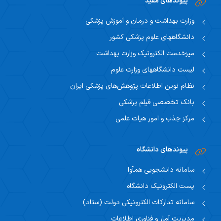
پیوندهای مفید
اساتید مشاور
مرکز تحقیقاتی نوروفیزیولوژی
راهنمای جامع اعتباربخشی
وزارت بهداشت و درمان و آموزش پزشکی
مسئول اساتید مشاور
اساتید
راهنمای جامع اعتباربخشی
دانشگاههای علوم پزشکی کشور
استاد مشاور
سیاست های حمایتی پژوهشی
میزخدمت الکترونیک وزارت بهداشت
تقویم آموزشی
لیست دانشگاههای وزارت علوم
فرم ها و فرایند های پژوهشی
تقویم دانشگاهی
نظام نوین اطلاعات پژوهش‌های پزشکی ایران
بانک تخصصی فیلم پزشکی
برنامه هفتگی
مرکز جذب و امور هیات علمی
پیوندهای دانشگاه
سامانه دانشجویی همآوا
پست الکترونیک دانشگاه
سامانه تدارکات الکترونیکی دولت (ستاد)
مدیریت آمار و فناوری اطلاعات