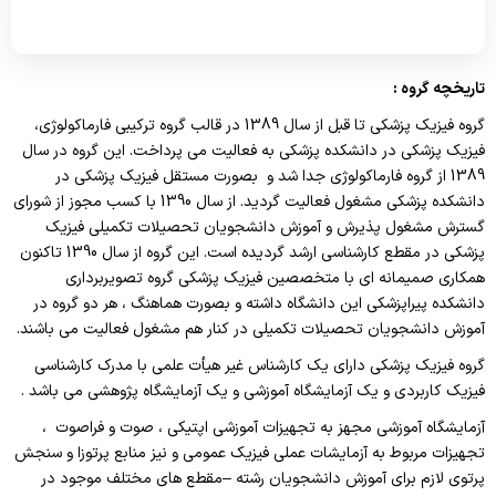
امور مالی
کمیته ها
گروههای آموزشی دستیاری
برنامه یکساله
کوریکولوم های آموزشی
مسئول واحد
کمیته تطبیق واحدهای درسی
گروههای آموزشی فلوشیب
برنامه های اجرا شده
logbook
تاریخچه گروه
:
کارشناسان واحد
کمیته منتخب علوم پایه
Ph.D
شوراهای پژوهشی دانشکده
گروه فیزیک پزشکی تا قبل از سال 1389 در قالب گروه ترکیبی فارماکولوژی،
بسته های آموزشی
کارکنان
کمیته منتخب علوم بالینی
فیزیک پزشکی در دانشکده پزشکی به فعالیت می پرداخت. این گروه در سال
مدیریت امور هیات علمی
شورای پژوهشی علوم پایه
پادکست های آموزشی
1389 از گروه فارماکولوژی جدا شد و بصورت مستقل فیزیک پزشکی در
کمیته ترفیع پایه
برنامه درسی و آموزشی
دانشکده پزشکی مشغول فعالیت گردید. از سال 1390 با کسب مجوز از شورای
شورای پژوهشی علوم بالینی
اعتباربخشی
گسترش مشغول پذیرش و آموزش دانشجویان تحصیلات تکمیلی فیزیک
کمیته برنامه ریزی درسی
برنامه آموزشی پزشکی عمومی
پزشکی در مقطع کارشناسی ارشد گردیده است. این گروه از سال 1390 تاکنون
دستورالعمل نگارش و نحوه تنظیم پایان نامه
رئیس اعتباربخشی
کمیته ارزیابی پیشرفت تحصیلی
همکاری صمیمانه ای با متخصصین فیزیک پزشکی گروه تصویربرداری
نیمرخ 7 ساله پزشکی عمومی
معاونان پژوهشی گروه ها
دبیراعتباربخشی
دانشکده پیراپزشکی این دانشگاه داشته و بصورت هماهنگ ، هر دو گروه در
کمیته نقل و انتقالات
آموزش دانشجویان تحصیلات تکمیلی در کنار هم مشغول فعالیت می باشند.
برنامه هفتگی
اطلاعات پژوهشی و آماری
کارشناس مسئول
کمیته نظارت بر اجرای آزمونها
گروه فیزیک پزشکی دارای یک کارشناس غیر هیأت علمی با مدرک کارشناسی
فرآیندهای آموزشی
اولویت های پژوهشی دانشگاه
فیزیک کاربردی و یک آزمایشگاه آموزشی و یک آزمایشگاه پژوهشی می باشد .
اعضای کارگروه های اعتباربخشی
استعدادهای درخشان
آزمایشگاه آموزشی مجهز به تجهیزات آموزشی اپتیکی ، صوت و فراصوت ،
پایان نامه های مصوب دانشکده
آیین نامه اعتباربخشی
تجهیزات مربوط به آزمایشات عملی فیزیک عمومی و نیز منابع پرتوزا و سنجش
آزمونها
مرکزتحقیقاتی سلولی ومولکولی
پرتوی لازم برای آموزش دانشجویان رشته –مقطع های مختلف موجود در
استانداردهای اعتباربخشی