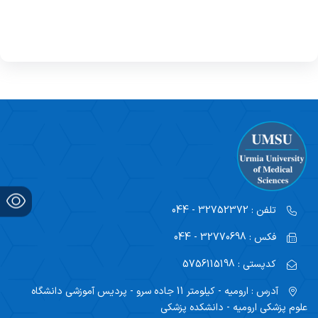
تلفن :
32752372 - 044
فکس :
32770698 - 044
کدپستی :
5756115198
آدرس :
ارومیه - کیلومتر 11 جاده سرو - پردیس آموزشی دانشگاه
علوم پزشکی ارومیه - دانشکده پزشکی