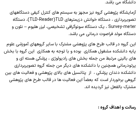
دانشگاه می باشد.
اساتید مشاور
مرکز تحقیقاتی نوروفیزیولوژی
راهنمای جامع اعتباربخشی
آزمایشگاه پژوهشی گروه نیز مجهز به سیستم های کنترل کیفی دستگاههای
مسئول اساتید مشاور
اساتید
تصویربرداری ، دستگاه خوانش دزیمترهای
TLD
(
TLD-Reader
)، دستگاه
راهنمای جامع اعتباربخشی
Survey-meter
، یک دستگاه سونوگرافی تشخیصی، لیزر هلیوم – نئون و
استاد مشاور
سیاست های حمایتی پژوهشی
دستگاه مولد فراصوت درمانی می باشد.
تقویم آموزشی
فرم ها و فرایند های پژوهشی
این گروه در قالب طرح های پژوهشی مشترک با سایر گروههای آموزشی علوم
پایه دانشکده مشغول همکاری بوده و با توجه به همکاری این گروه با بخش
تقویم دانشگاهی
های بالینی مرتبط من جمله بخش های رادیولوژی ، پزشکی هسته ای و
برنامه هفتگی
پرتودرمانی همچنین با دانشکده های دیگر من جمله گروه تصویربرداری
دانشکده دندان پزشکی ، از پتانسیل های بالای پژوهشی و فعالیت های بین
گروهی برخوردار است که بعضاً این فعالیت ها در قالب طرح های پژوهشی
مشترک بالفعل نیز گردیده اند.
رسالت و اهداف گروه :