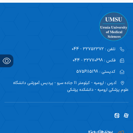
تلفن :
32752372 - 044
فکس :
32770698 - 044
کدپستی :
5756115198
آدرس :
ارومیه - کیلومتر 11 جاده سرو - پردیس آموزشی دانشگاه
علوم پزشکی ارومیه - دانشکده پزشکی
پیوندهای ویژه