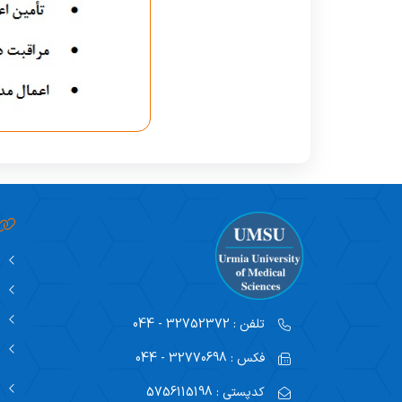
تلفن :
32752372 - 044
فکس :
32770698 - 044
کدپستی :
5756115198