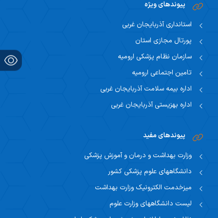
پیوندهای ویژه
اساتید مشاور
مرکز تحقیقاتی نوروفیزیولوژی
راهنمای جامع اعتباربخشی
مسئول اساتید مشاور
استانداری آذربایجان غربی
اساتید
راهنمای جامع اعتباربخشی
پورتال مجازی استان
استاد مشاور
سیاست های حمایتی پژوهشی
سازمان نظام پزشکی ارومیه
تقویم آموزشی
فرم ها و فرایند های پژوهشی
تامین اجتماعی ارومیه
تقویم دانشگاهی
اداره بیمه سلامت آذربایجان غربی
برنامه هفتگی
اداره بهزیستی آذربایجان غربی
پیوندهای مفید
وزارت بهداشت و درمان و آموزش پزشکی
دانشگاههای علوم پزشکی کشور
میزخدمت الکترونیک وزارت بهداشت
لیست دانشگاههای وزارت علوم