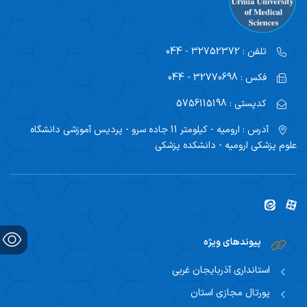
اساتید مشاور
مرکز تحقیقاتی نوروفیزیولوژی
راهنمای جامع اعتباربخشی
مسئول اساتید مشاور
اساتید
راهنمای جامع اعتباربخشی
تلفن :
32752372 - 044
استاد مشاور
سیاست های حمایتی پژوهشی
فکس :
32770698 - 044
تقویم آموزشی
فرم ها و فرایند های پژوهشی
کدپستی :
5756115198
تقویم دانشگاهی
آدرس :
ارومیه - کیلومتر 11 جاده سرو - پردیس آموزشی دانشگاه
برنامه هفتگی
علوم پزشکی ارومیه - دانشکده پزشکی
پیوندهای ویژه
استانداری آذربایجان غربی
پورتال مجازی استان