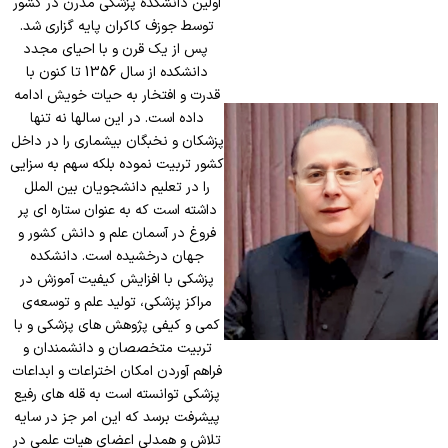
EDO
اولین دانشکده پزشکی مدرن در کشور
معرفی رئیس اداره
دفتر منتورینگ
چارت سازمان
توسط جوزف کاکران پایه گزاری شد.
مسئول IT
مسئول و اعضا EDO
پس از یک قرن و با احیای مجدد
کارگزینی
گروههای آموزشی
معرفی
دانشکده از سال 1356 تا کنون با
کارشناسان IT
رسالت و اهداف
شوراها و کمیته ها
دبیرخانه
قدرت و افتخار به حیات خویش ادامه
گروههای علوم پایه
اساسنامه
شرح وظایف
داده است. در این سالها نه تنها
برنامه عملیاتی EDO
مسئول امور رفاهی
شوراها
پزشکان و نخبگان بیشماری را در داخل
گروههای علوم بالینی
سمت ها
ارتباط با ما
ساعات کاری سالن کامپیوتر
شیوه نامه جامع اجرای دفاتر
کشور تربیت نموده بلکه سهم به سزایی
مسئول روابط عمومی
شورای اداری دانشکده
مدیریت تحصیلات تکمیلی و امور دستیاری
را در تعلیم دانشجویان بین الملل
منتورهای رسمی
سیستم تحقیقاتی پژوهشیار
آیین نامه ها
تور مجازی
داشته است که به عنوان ستاره ای پر
تدارکات
شورای تحصیلات تکمیلی
مدیر تحصیلات تکمیلی
برنامه های دفتر منتورینگ
فروغ در آسمان علم و دانش کشور و
سامانه پژوهشیار
کمیته ها
ارتباط با دانش آموختگان
مسئول اموال
جهان درخشیده است. دانشکده
شورای آموزش دانشکده
رئیس اداره آموزش
CBL
مراحل ثبت طرح تحقیقاتی
پزشکی با افزایش کیفیت آموزش در
طرح درس و طرح دوره
نظرات و پیشنهادات
مسئول انبار
شورای مدیران گروههای پایه
مراکز پزشکی، تولید علم و توسعه‌ی
مسئول برنامه ریزی
پنل ها و کارگاهها
مراحل ثبت پروپزال پایان نامه
فرم نیازسنجی
کمی و کیفی پژوهش های پزشکی و با
تماس با ما
تاسیسات
شورای مدیران گروههای بالینی
کارشناسان واحد
تربیت متخصصان و دانشمندان و
کمیته تحقیقات دانشکده
استانداردهای آموزشی
فراهم آوردن امکان اختراعات و ابداعات
مسئول خدمات
شورای پژوهشی دانشکده
برنامه های آموزشی تحصیلات تکمیلی
پزشکی توانسته است به قله های رفیع
سرپرست کمیته تحقیقات
استانداردهای کالبدی
نقلیه
پیشرفت برسد که این امر جز در سایه
گروههای آموزشی کارشناسی ارشد
اعضای شورای مرکزی و دبیر
تلاش و همدلی اعضای هیات علمی در
سند توانمندی