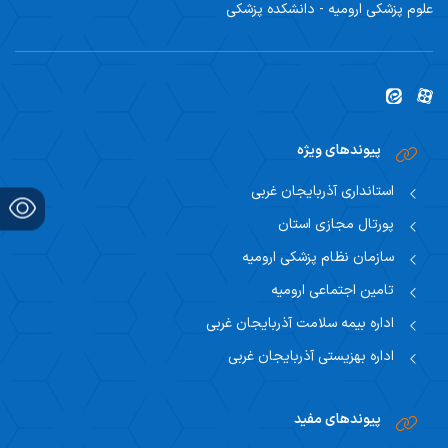
علوم پزشکی ارومیه - دانشکده پزشکی
اساتید مشاور
مرکز تحقیقاتی نوروفیزیولوژی
راهنمای جامع اعتباربخشی
مسئول اساتید مشاور
اساتید
راهنمای جامع اعتباربخشی
استاد مشاور
سیاست های حمایتی پژوهشی
تقویم آموزشی
فرم ها و فرایند های پژوهشی
پیوندهای ویژه
تقویم دانشگاهی
استانداری آذربایجان غربی
برنامه هفتگی
پورتال مجازی استان
سازمان نظام پزشکی ارومیه
تامین اجتماعی ارومیه
اداره بیمه سلامت آذربایجان غربی
اداره بهزیستی آذربایجان غربی
پیوندهای مفید