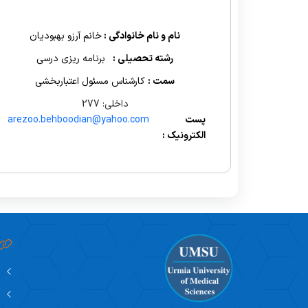
یته ها
مسئول روابط عمومی
بسته های آموزشی
مسئول IT
مسئول واحد
استاندار
شورای 
نام و نام خانوادگی :
خانم آرزو بهبودیان
ح درس و طرح دوره
تدارکات
پادکست های آموزشی
کارشناسان IT
کارشناسان واحد
راهنمای 
رشته تحصیلی :
برنامه ریزی درسی
سمت :
کارشناس مسئول اعتباربخشی
داخلی: 277
پست
arezoo.behboodian@yahoo.com
الکترونیک :