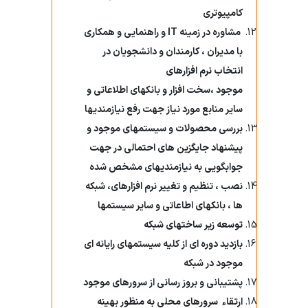
اساتید مشاور
کامپیوتری
مرکز تحقیقاتی نوروفیزیولوژی
راهنمای جامع اعتباربخشی
مشاوره در زمینه
IT
و راهنمایی و همکاری
مسئول اساتید مشاور
اساتید
راهنمای جامع اعتباربخشی
با مدیران ، کارمندان و دانشجویان در
استاد مشاور
سیاست های حمایتی پژوهشی
انتخاب
نرم افزارهای
تقویم آموزشی
موجود ،سخت افزار و بانکهای اطلاعاتی و
فرم ها و فرایند های پژوهشی
سایر منابع مورد نیاز جهت رفع نیازمندیها
تقویم دانشگاهی
بررسی محصولات و سیستمهای موجود و
برنامه هفتگی
پیشنهاد جایگزین های احتمالی در جهت
جوابگویی به نیازمندیهای مشخص شده
نصب ، تنظیم و تغییر نرم افزارهای، شبکه
ها ، بانکهای اطاعاتی و سایر سیستمها
توسعه زیر ساختهای شبکه
بازدید دوره ای از کلیه سیستمهای رایانه ای
موجود در شبکه
پشتیبانی و بروز رسانی از سرورهای موجود
ارتقاء سرورهای محلی به منظور بهینه