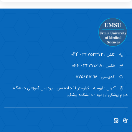
تلفن :
32752372 - 044
فکس :
32770698 - 044
کدپستی :
5756115198
آدرس :
ارومیه - کیلومتر 11 جاده سرو - پردیس آموزشی دانشگاه
علوم پزشکی ارومیه - دانشکده پزشکی