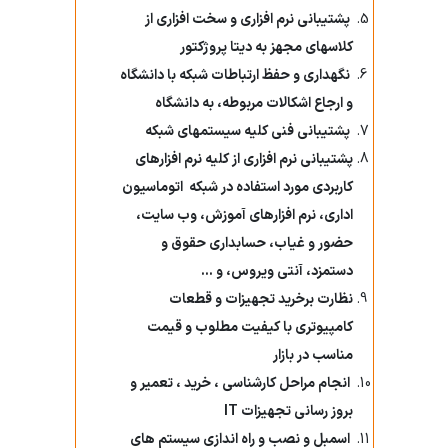
امور مالی
کمیته ها
گروههای آموزشی دستیاری
پشتیبانی نرم افزاری و سخت افزاری از
برنامه یکساله
کوریکولوم های آموزشی
مسئول واحد
کلاسهای مجهز به دیتا پروژکتور
کمیته تطبیق واحدهای درسی
گروههای آموزشی فلوشیب
برنامه های اجرا شده
logbook
نگهداری و حفظ ارتباطات شبکه با دانشگاه
کارشناسان واحد
کمیته منتخب علوم پایه
Ph.D
و ارجاع اشکالات مربوطه، به دانشگاه
شوراهای پژوهشی دانشکده
بسته های آموزشی
کارکنان
کمیته منتخب علوم بالینی
پشتیبانی فنی کلیه سیستمهای شبکه
مدیریت امور هیات علمی
شورای پژوهشی علوم پایه
پادکست های آموزشی
پشتیبانی نرم افزاری از کلیه نرم افزارهای
کمیته ترفیع پایه
برنامه درسی و آموزشی
کاربردی مورد استفاده در شبکه
اتوماسیون
شورای پژوهشی علوم بالینی
اعتباربخشی
کمیته برنامه ریزی درسی
اداری، نرم افزارهای آموزش، وب سایت،
برنامه آموزشی پزشکی عمومی
دستورالعمل نگارش و نحوه تنظیم پایان نامه
رئیس اعتباربخشی
حضور و غیاب، حسابداری حقوق و
کمیته ارزیابی پیشرفت تحصیلی
نیمرخ 7 ساله پزشکی عمومی
معاونان پژوهشی گروه ها
دستمزد، آنتی ویروس، و
...
دبیراعتباربخشی
کمیته نقل و انتقالات
برنامه هفتگی
نظارت برخرید تجهیزات و قطعات
اطلاعات پژوهشی و آماری
کارشناس مسئول
کامپیوتری با کیفیت مطلوب و قیمت
کمیته نظارت بر اجرای آزمونها
فرآیندهای آموزشی
اولویت های پژوهشی دانشگاه
اعضای کارگروه های اعتباربخشی
مناسب در بازار
استعدادهای درخشان
انجام مراحل کارشناسی ، خرید ، تعمیر و
پایان نامه های مصوب دانشکده
آیین نامه اعتباربخشی
بروز رسانی تجهیزات
IT
آزمونها
مرکزتحقیقاتی سلولی ومولکولی
استانداردهای اعتباربخشی
اسمبل و نصب و راه اندازی سیستم های