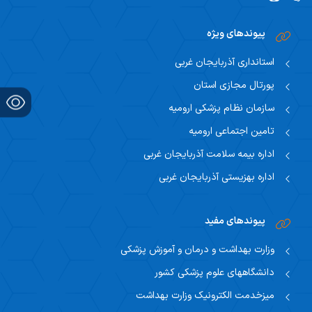
اساتید مشاور
مرکز تحقیقاتی نوروفیزیولوژی
راهنمای جامع اعتباربخشی
پیوندهای ویژه
مسئول اساتید مشاور
اساتید
راهنمای جامع اعتباربخشی
استانداری آذربایجان غربی
استاد مشاور
سیاست های حمایتی پژوهشی
پورتال مجازی استان
تقویم آموزشی
فرم ها و فرایند های پژوهشی
سازمان نظام پزشکی ارومیه
تقویم دانشگاهی
تامین اجتماعی ارومیه
برنامه هفتگی
اداره بیمه سلامت آذربایجان غربی
اداره بهزیستی آذربایجان غربی
پیوندهای مفید
وزارت بهداشت و درمان و آموزش پزشکی
دانشگاههای علوم پزشکی کشور
میزخدمت الکترونیک وزارت بهداشت