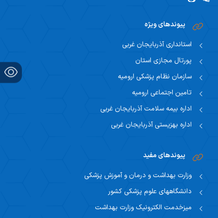
اساتید مشاور
مرکز تحقیقاتی نوروفیزیولوژی
راهنمای جامع اعتباربخشی
مسئول اساتید مشاور
پیوندهای ویژه
اساتید
راهنمای جامع اعتباربخشی
استاد مشاور
استانداری آذربایجان غربی
سیاست های حمایتی پژوهشی
پورتال مجازی استان
تقویم آموزشی
فرم ها و فرایند های پژوهشی
سازمان نظام پزشکی ارومیه
تقویم دانشگاهی
تامین اجتماعی ارومیه
برنامه هفتگی
اداره بیمه سلامت آذربایجان غربی
اداره بهزیستی آذربایجان غربی
پیوندهای مفید
وزارت بهداشت و درمان و آموزش پزشکی
دانشگاههای علوم پزشکی کشور
میزخدمت الکترونیک وزارت بهداشت