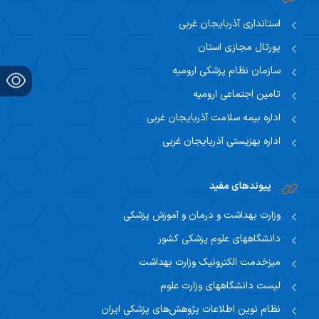
اساتید مشاور
مرکز تحقیقاتی نوروفیزیولوژی
راهنمای جامع اعتباربخشی
استانداری آذربایجان غربی
مسئول اساتید مشاور
اساتید
پورتال مجازی استان
راهنمای جامع اعتباربخشی
استاد مشاور
سازمان نظام پزشکی ارومیه
سیاست های حمایتی پژوهشی
تقویم آموزشی
تامین اجتماعی ارومیه
فرم ها و فرایند های پژوهشی
اداره بیمه سلامت آذربایجان غربی
تقویم دانشگاهی
اداره بهزیستی آذربایجان غربی
برنامه هفتگی
پیوندهای مفید
وزارت بهداشت و درمان و آموزش پزشکی
دانشگاههای علوم پزشکی کشور
میزخدمت الکترونیک وزارت بهداشت
لیست دانشگاههای وزارت علوم
نظام نوین اطلاعات پژوهش‌های پزشکی ایران