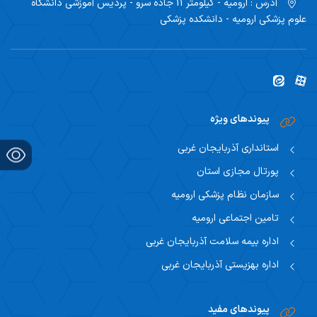
آدرس :
ارومیه - کیلومتر 11 جاده سرو - پردیس آموزشی دانشگاه
اساتید مشاور
مرکز تحقیقاتی نوروفیزیولوژی
راهنمای جامع اعتباربخشی
علوم پزشکی ارومیه - دانشکده پزشکی
مسئول اساتید مشاور
اساتید
راهنمای جامع اعتباربخشی
استاد مشاور
سیاست های حمایتی پژوهشی
تقویم آموزشی
فرم ها و فرایند های پژوهشی
پیوندهای ویژه
تقویم دانشگاهی
استانداری آذربایجان غربی
برنامه هفتگی
پورتال مجازی استان
سازمان نظام پزشکی ارومیه
تامین اجتماعی ارومیه
اداره بیمه سلامت آذربایجان غربی
اداره بهزیستی آذربایجان غربی
پیوندهای مفید