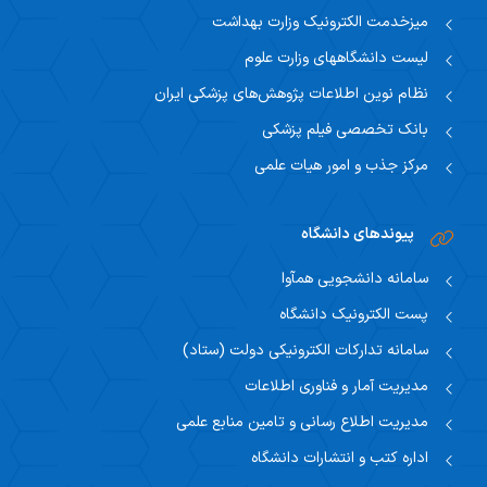
اساتید مشاور
میزخدمت الکترونیک وزارت بهداشت
مرکز تحقیقاتی نوروفیزیولوژی
راهنمای جامع اعتباربخشی
مسئول اساتید مشاور
لیست دانشگاههای وزارت علوم
اساتید
راهنمای جامع اعتباربخشی
نظام نوین اطلاعات پژوهش‌های پزشکی ایران
استاد مشاور
سیاست های حمایتی پژوهشی
بانک تخصصی فیلم پزشکی
تقویم آموزشی
فرم ها و فرایند های پژوهشی
مرکز جذب و امور هیات علمی
تقویم دانشگاهی
برنامه هفتگی
پیوندهای دانشگاه
سامانه دانشجویی همآوا
پست الکترونیک دانشگاه
سامانه تدارکات الکترونیکی دولت (ستاد)
مدیریت آمار و فناوری اطلاعات
مدیریت اطلاع رسانی و تامین منابع علمی
اداره کتب و انتشارات دانشگاه