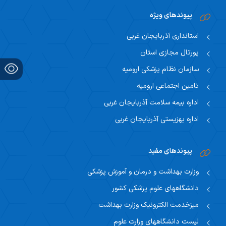
اساتید مشاور
مرکز تحقیقاتی نوروفیزیولوژی
راهنمای جامع اعتباربخشی
پیوندهای ویژه
مسئول اساتید مشاور
اساتید
راهنمای جامع اعتباربخشی
استانداری آذربایجان غربی
استاد مشاور
سیاست های حمایتی پژوهشی
پورتال مجازی استان
تقویم آموزشی
سازمان نظام پزشکی ارومیه
فرم ها و فرایند های پژوهشی
تقویم دانشگاهی
تامین اجتماعی ارومیه
اداره بیمه سلامت آذربایجان غربی
برنامه هفتگی
اداره بهزیستی آذربایجان غربی
پیوندهای مفید
وزارت بهداشت و درمان و آموزش پزشکی
دانشگاههای علوم پزشکی کشور
میزخدمت الکترونیک وزارت بهداشت
لیست دانشگاههای وزارت علوم