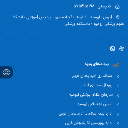
اساتید مشاور
کدپستی :
5756115198
مرکز تحقیقاتی نوروفیزیولوژی
راهنمای جامع اعتباربخشی
مسئول اساتید مشاور
آدرس :
ارومیه - کیلومتر 11 جاده سرو - پردیس آموزشی دانشگاه
اساتید
راهنمای جامع اعتباربخشی
علوم پزشکی ارومیه - دانشکده پزشکی
استاد مشاور
سیاست های حمایتی پژوهشی
تقویم آموزشی
فرم ها و فرایند های پژوهشی
تقویم دانشگاهی
برنامه هفتگی
پیوندهای ویژه
استانداری آذربایجان غربی
پورتال مجازی استان
سازمان نظام پزشکی ارومیه
تامین اجتماعی ارومیه
اداره بیمه سلامت آذربایجان غربی
اداره بهزیستی آذربایجان غربی